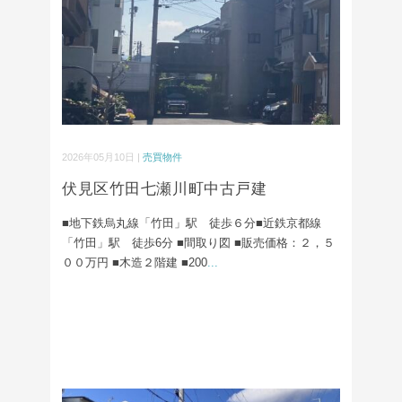
2026年05月10日 |
売買物件
伏見区竹田七瀬川町中古戸建
■地下鉄烏丸線「竹田」駅 徒歩６分■近鉄京都線
「竹田」駅 徒歩6分 ■間取り図 ■販売価格：２，５
００万円 ■木造２階建 ■200
...