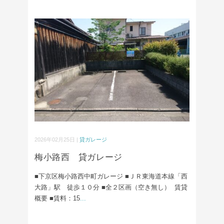
2026年02月25日 |
貸ガレージ
梅小路西 貸ガレージ
■下京区梅小路西中町ガレージ ■ＪＲ東海道本線「西
大路」駅 徒歩１０分 ■全２区画（空き無し） 賃貸
概要 ■賃料：15
...