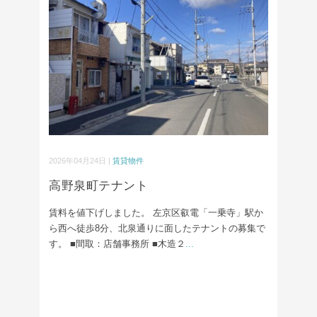
2026年04月24日 |
賃貸物件
高野泉町テナント
賃料を値下げしました。 左京区叡電「一乗寺」駅か
ら西へ徒歩8分、北泉通りに面したテナントの募集で
す。 ■間取：店舗事務所 ■木造２
...