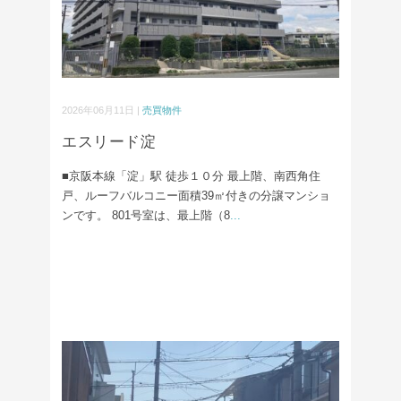
2026年06月11日 |
売買物件
エスリード淀
■京阪本線「淀」駅 徒歩１０分 最上階、南西角住
戸、ルーフバルコニー面積39㎡付きの分譲マンショ
ンです。 801号室は、最上階（8
...