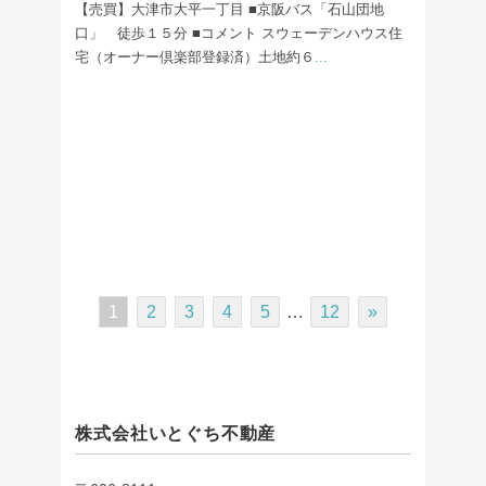
【売買】大津市大平一丁目 ■京阪バス「石山団地
口」 徒歩１５分 ■コメント スウェーデンハウス住
宅（オーナー倶楽部登録済）土地約６
...
1
2
3
4
5
…
12
»
株式会社いとぐち不動産