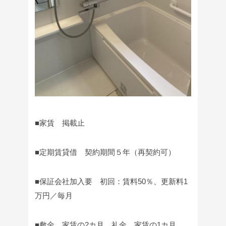
■家賃 掲載止
■定期賃貸借 契約期間５年（再契約可）
■保証会社加入要 初回：賃料50％、更新料1
万円／毎月
■敷金 家賃の2カ月、礼金 家賃の1カ月