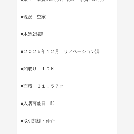
■現況 空家
■木造2階建
■２０２５年１２月 リノベーション済
■間取り １ＤＫ
■面積 ３１．５７㎡
■入居可能日 即
■取引態様：仲介